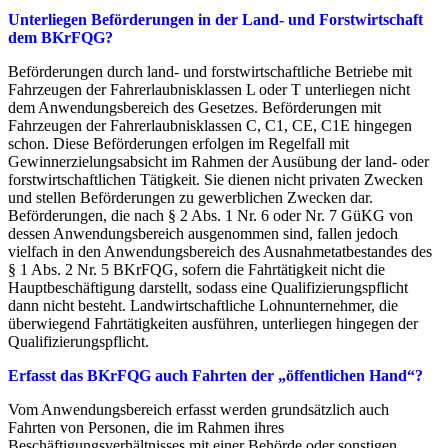
Unterliegen Beförderungen in der Land- und Forstwirtschaft
dem BKrFQG?
Beförderungen durch land- und forstwirtschaftliche Betriebe mit
Fahrzeugen der Fahrerlaubnisklassen L oder T unterliegen nicht
dem Anwendungsbereich des Gesetzes. Beförderungen mit
Fahrzeugen der Fahrerlaubnisklassen C, C1, CE, C1E hingegen
schon. Diese Beförderungen erfolgen im Regelfall mit
Gewinnerzielungsabsicht im Rahmen der Ausübung der land- oder
forstwirtschaftlichen Tätigkeit. Sie dienen nicht privaten Zwecken
und stellen Beförderungen zu gewerblichen Zwecken dar.
Beförderungen, die nach § 2 Abs. 1 Nr. 6 oder Nr. 7 GüKG von
dessen Anwendungsbereich ausgenommen sind, fallen jedoch
vielfach in den Anwendungsbereich des Ausnahmetatbestandes des
§ 1 Abs. 2 Nr. 5 BKrFQG, sofern die Fahrtätigkeit nicht die
Hauptbeschäftigung darstellt, sodass eine Qualifizierungspflicht
dann nicht besteht. Landwirtschaftliche Lohnunternehmer, die
überwiegend Fahrtätigkeiten ausführen, unterliegen hingegen der
Qualifizierungspflicht.
Erfasst das BKrFQG auch Fahrten der „öffentlichen Hand“?
Vom Anwendungsbereich erfasst werden grundsätzlich auch
Fahrten von Personen, die im Rahmen ihres
Beschäftigungsverhältnisses mit einer Behörde oder sonstigen