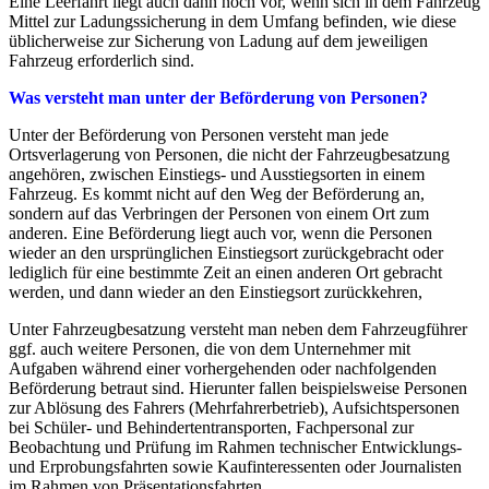
Eine Leerfahrt liegt auch dann noch vor, wenn sich in dem Fahrzeug
Mittel zur Ladungssicherung in dem Umfang befinden, wie diese
üblicherweise zur Sicherung von Ladung auf dem jeweiligen
Fahrzeug erforderlich sind.
Was versteht man unter der Beförderung von Personen?
Unter der Beförderung von Personen versteht man jede
Ortsverlagerung von Personen, die nicht der Fahrzeugbesatzung
angehören, zwischen Einstiegs- und Ausstiegsorten in einem
Fahrzeug. Es kommt nicht auf den Weg der Beförderung an,
sondern auf das Verbringen der Personen von einem Ort zum
anderen. Eine Beförderung liegt auch vor, wenn die Personen
wieder an den ursprünglichen Einstiegsort zurückgebracht oder
lediglich für eine bestimmte Zeit an einen anderen Ort gebracht
werden, und dann wieder an den Einstiegsort zurückkehren,
Unter Fahrzeugbesatzung versteht man neben dem Fahrzeugführer
ggf. auch weitere Personen, die von dem Unternehmer mit
Aufgaben während einer vorhergehenden oder nachfolgenden
Beförderung betraut sind. Hierunter fallen beispielsweise Personen
zur Ablösung des Fahrers (Mehrfahrerbetrieb), Aufsichtspersonen
bei Schüler- und Behindertentransporten, Fachpersonal zur
Beobachtung und Prüfung im Rahmen technischer Entwicklungs-
und Erprobungsfahrten sowie Kaufinteressenten oder Journalisten
im Rahmen von Präsentationsfahrten.