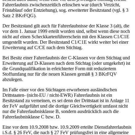
Fahrerlaubnis zwischenzeitlich erloschen war (durch Verzicht,
Fristablauf oder Entziehung), sog. erweiterter Besitzstand (vgl. § 3
Satz 2 BKrFQG).
Der Besitzstand gilt auch für Fahrerlaubnisse der Klasse 3 (alt), die
vor dem 1. Januar 1999 erteilt worden sind, selbst wenn diese noch
nicht auf einen Scheckkartenführerschein mit den Klassen C1/C1E
umgestellt wurden. Der Besitzstand C1/C1E wirkt weiter bei einer
Erweiterung auf C/CE nach dem Stichtag.
Bei Besitz einer Fahrerlaubnis der C-Klassen vor dem Stichtag und
Erweiterung auf D-Klassen nach dem Stichtag (oder umgekehrt) ist
die Grundqualifikation in erleichterter Form mit reduziertem
Stoffumfang nur für die neuen Klassen gemäß § 3 BKrFQV
abzulegen.
Im Falle einer vor den Stichtagen erworbenen ausländischen
Drittstaaten- (nicht-EU / nicht-EWR) Fahrerlaubnis ist ein
Besitzstand zu verneinen, es sei denn der Drittstaat ist in Anlage 11
der FeV aufgeführt und die dortige Gleichwertigkeit umfasst nicht
nur die Fahrerlaubnisklasse B, sondern ausdrücklich auch die
Fahrerlaubnisklasse C bzw. D.
Eine vor dem 10.9.2008 bzw. 10.9.2009 erteilte Dienstfahrerlaubnis
i.S.d. § 26 FeV, die nach § 27 FeV prüfungsfrei in eine allgemeine