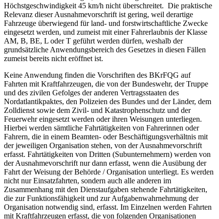
Höchstgeschwindigkeit 45 km/h nicht überschreitet. Die praktische
Relevanz dieser Ausnahmevorschrift ist gering, weil derartige
Fahrzeuge überwiegend für land- und forstwirtschaftliche Zwecke
eingesetzt werden, und zumeist mit einer Fahrerlaubnis der Klasse
AM, B, BE, L oder T geführt werden dürfen, weshalb der
grundsätzliche Anwendungsbereich des Gesetzes in diesen Fällen
zumeist bereits nicht eröffnet ist.
Keine Anwendung finden die Vorschriften des BKrFQG auf
Fahrten mit Kraftfahrzeugen, die von der Bundeswehr, der Truppe
und des zivilen Gefolges der anderen Vertragsstaaten des
Nordatlantikpaktes, den Polizeien des Bundes und der Länder, dem
Zolldienst sowie dem Zivil- und Katastrophenschutz und der
Feuerwehr eingesetzt werden oder ihren Weisungen unterliegen.
Hierbei werden sämtliche Fahrtätigkeiten von Fahrerinnen oder
Fahrern, die in einem Beamten- oder Beschäftigungsverhältnis mit
der jeweiligen Organisation stehen, von der Ausnahmevorschrift
erfasst. Fahrtätigkeiten von Dritten (Subunternehmern) werden von
der Ausnahmevorschrift nur dann erfasst, wenn die Ausübung der
Fahrt der Weisung der Behörde / Organisation unterliegt. Es werden
nicht nur Einsatzfahrten, sondern auch alle anderen im
Zusammenhang mit den Dienstaufgaben stehende Fahrtätigkeiten,
die zur Funktionsfähigkeit und zur Aufgabenwahrnehmung der
Organisation notwendig sind, erfasst. Im Einzelnen werden Fahrten
mit Kraftfahrzeugen erfasst, die von folgenden Organisationen