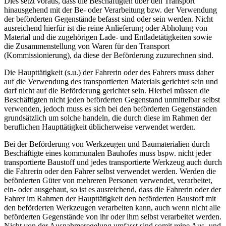
Dies setzt voraus, dass die Beschäftigten über den Transport
hinausgehend mit der Be- oder Verarbeitung bzw. der Verwendung
der beförderten Gegenstände befasst sind oder sein werden. Nicht
ausreichend hierfür ist die reine Anlieferung oder Abholung von
Material und die zugehörigen Lade- und Entladetätigkeiten sowie
die Zusammenstellung von Waren für den Transport
(Kommissionierung), da diese der Beförderung zuzurechnen sind.
Die Haupttätigkeit (s.u.) der Fahrerin oder des Fahrers muss daher
auf die Verwendung des transportierten Materials gerichtet sein und
darf nicht auf die Beförderung gerichtet sein. Hierbei müssen die
Beschäftigten nicht jeden beförderten Gegenstand unmittelbar selbst
verwenden, jedoch muss es sich bei den beförderten Gegenständen
grundsätzlich um solche handeln, die durch diese im Rahmen der
beruflichen Haupttätigkeit üblicherweise verwendet werden.
Bei der Beförderung von Werkzeugen und Baumaterialien durch
Beschäftigte eines kommunalen Bauhofes muss bspw. nicht jeder
transportierte Baustoff und jedes transportierte Werkzeug auch durch
die Fahrerin oder den Fahrer selbst verwendet werden. Werden die
beförderten Güter von mehreren Personen verwendet, verarbeitet,
ein- oder ausgebaut, so ist es ausreichend, dass die Fahrerin oder der
Fahrer im Rahmen der Haupttätigkeit den beförderten Baustoff mit
den beförderten Werkzeugen verarbeiten kann, auch wenn nicht alle
beförderten Gegenstände von ihr oder ihm selbst verarbeitet werden.
Nicht von der Ausnahmeregelung umfasst sind somit reine Aus- und