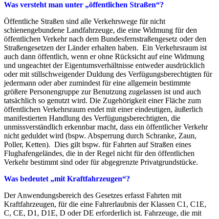
Was versteht man unter „öffentlichen Straßen“?
Öffentliche Straßen sind alle Verkehrswege für nicht
schienengebundene Landfahrzeuge, die eine Widmung für den
öffentlichen Verkehr nach dem Bundesfernstraßengesetz oder den
Straßengesetzen der Länder erhalten haben. Ein Verkehrsraum ist
auch dann öffentlich, wenn er ohne Rücksicht auf eine Widmung
und ungeachtet der Eigentumsverhältnisse entweder ausdrücklich
oder mit stillschweigender Duldung des Verfügungsberechtigten für
jedermann oder aber zumindest für eine allgemein bestimmte
größere Personengruppe zur Benutzung zugelassen ist und auch
tatsächlich so genutzt wird. Die Zugehörigkeit einer Fläche zum
öffentlichen Verkehrsraum endet mit einer eindeutigen, äußerlich
manifestierten Handlung des Verfügungsberechtigten, die
unmissverständlich erkennbar macht, dass ein öffentlicher Verkehr
nicht geduldet wird (bspw. Absperrung durch Schranke, Zaun,
Poller, Ketten). Dies gilt bspw. für Fahrten auf Straßen eines
Flughafengeländes, die in der Regel nicht für den öffentlichen
Verkehr bestimmt sind oder für abgegrenzte Privatgrundstücke.
Was bedeutet „mit Kraftfahrzeugen“?
Der Anwendungsbereich des Gesetzes erfasst Fahrten mit
Kraftfahrzeugen, für die eine Fahrerlaubnis der Klassen C1, C1E,
C, CE, D1, D1E, D oder DE erforderlich ist. Fahrzeuge, die mit