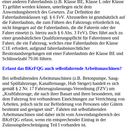
einer anderen Fahrerlaubnis (z.B. Klasse BE, Klasse L oder Klasse
T) geführt werden können, unterliegen nicht dem
Anwendungsbereich des Gesetzes. Zur Definition der
Fahrerlaubnisklassen vgl. § 6 FeV. Abzustellen ist grundsätzlich auf
die Fahrerlaubnis, die zum Führen des Fahrzeugs erforderlich ist,
nicht hingegen auf die Fahrerlaubnis, die die Fahrerin oder der
Fahrer einsetzt (s. hierzu auch § 6 Abs. 3 FeV). Dies führt auch zu
einer grundsätzlichen Qualifizierungspflicht für Fahrerinnen und
Fahrer, die ein Fahrzeug, welches eine Fahrerlaubnis der Klasse
C1E erfordert, aufgrund fahrerlaubnisrechtlicher
Besitzstandsregelungen mit einer Fahrerlaubnis der Klasse BE und
Schlüsselzahl 79.06 führen.
Erfasst das BKrFQG auch selbstfahrende Arbeitsmaschinen?
Bei selbstfahrenden Arbeitsmaschinen (z.B. Betonpumpe, Saug-
und Spülfahrzeuge, Kanalfernauge, Hub Steiger) handelt es sich
gemäß § 2 Nr. 17 Fahrzeugzulassungs-Verordnung (FZV) um
„Kraftfahrzeuge, die nach ihrer Bauart und ihren besonderen, mit
dem Fahrzeug fest verbundenen Einrichtungen zur Verrichtung von
Arbeiten, jedoch nicht zur Beförderung von Personen oder Gütern
bestimmt und geeignet sind“. Fahrten mit selbstfahrenden
Arbeitsmaschinen sind daher nicht vom Anwendungsbereich des
BKrFQG erfasst, wenn ein entsprechender Eintrag in der
Zulassungsbescheinigung Teil I vorhanden ist.