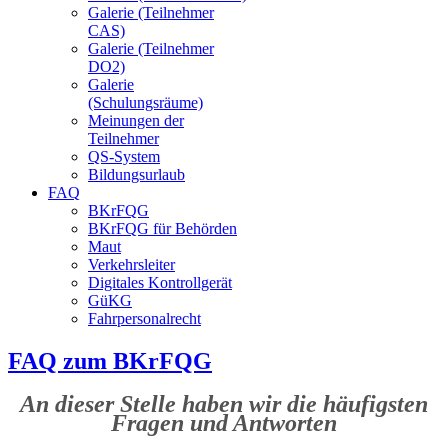
Galerie (Teilnehmer
CAS)
Galerie (Teilnehmer
DO2)
Galerie
(Schulungsräume)
Meinungen der
Teilnehmer
QS-System
Bildungsurlaub
FAQ
BKrFQG
BKrFQG für Behörden
Maut
Verkehrsleiter
Digitales Kontrollgerät
GüKG
Fahrpersonalrecht
FAQ zum BKrFQG
An dieser Stelle haben wir die häufigsten
Fragen und Antworten